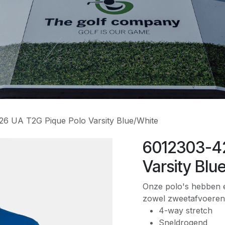
6 UA T2G Pique Polo Varsity Blue/White
6012303-42
Varsity Blu
Onze polo's hebben 
zowel zweetafvoerend
4-way stretch
Sneldrogend