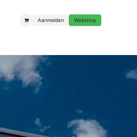
Aanmelden
Webshop
programma
Golfstage/ Golflessen
Hebt u een vraag?