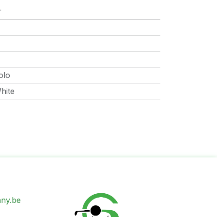
r
olo
hite
ny.be