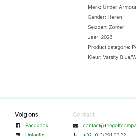
Merk
:
Under Armou
Gender
:
Heren
Seizoen
:
Zomer
Jaar
:
2026
Product categorie
:
P
Kleur
:
Varsity Blue/W
Volg ons
Contact
Facebook
contact@thegolfcompa
LinkedIn
+32 (0)3/291.92.22