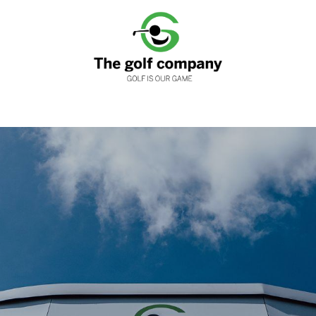
nen
Clubfitting
Golfwinkels
Services
Loyaliteits