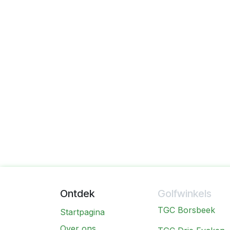
Ontdek
Golfwinkels
TGC Borsbeek
Startpagina
Over ons