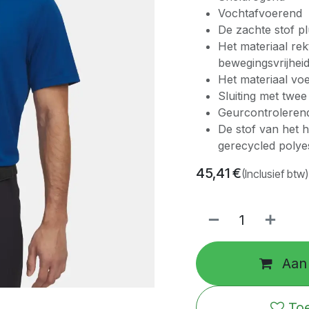
Vochtafvoerend
De zachte stof pl
Het materiaal rek
bewegingsvrijhei
Het materiaal voe
Sluiting met twe
Geurcontrolerende
De stof van het 
gerecycled polyes
45,41
€
(Inclusief btw)
Aan 
Toe