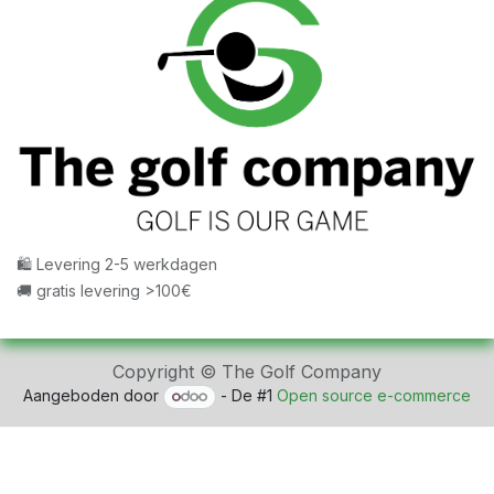
🛍 Levering 2-5 werkdagen
🚚 gratis levering >100€
Copyright © The Golf Company
Aangeboden door
- De #1
Open source e-commerce
fbq('track', 'ViewContent', { content_ids: ['123'], //
'REQUIRED': array of product IDs content_type: 'product',
// RECOMMENDED: Either product or product_group