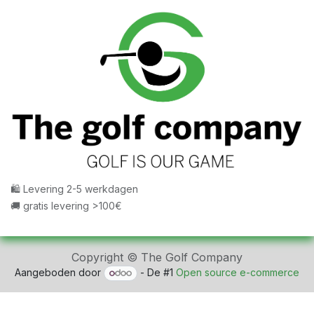
🛍 Levering 2-5 werkdagen
🚚 gratis levering >100€
Copyright © The Golf Company
Aangeboden door
- De #1
Open source e-commerce
fbq('track', 'ViewContent', { content_ids: ['123'], //