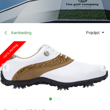
Aanbieding
Prijslijst
-50% Korting
-50% Korting