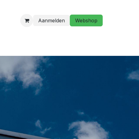
Aanmelden
Webshop
programma
Golfstage/ Golflessen
Hebt u een vraag?