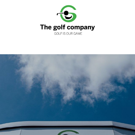
nen
Clubfitting
Golfwinkels
Services
Loyaliteits