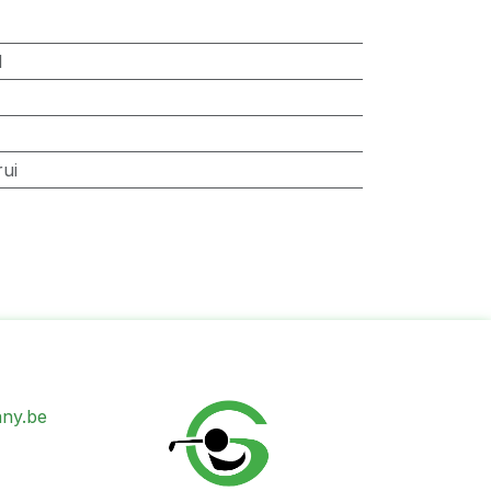
d
rui
ny.be