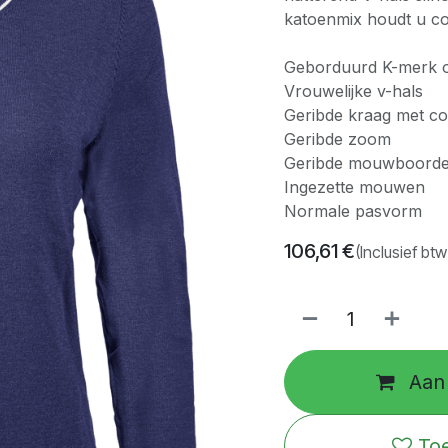
katoenmix houdt u co
Geborduurd K-merk o
Vrouwelijke v-hals
Geribde kraag met co
Geribde zoom
Geribde mouwboorden
Ingezette mouwen
Normale pasvorm
106,61
€
(Inclusief btw
Aan 
Toe