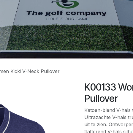
en Kicki V-Neck Pullover
K00133 Wo
Pullover
Katoen-blend V-hals t
Ultrazachte V-hals t
uit te zien. Ontworp
flatterend V-hals silh