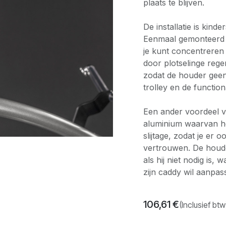
plaats te blijven.
De installatie is kind
Eenmaal gemonteerd he
je kunt concentreren
door plotselinge rege
zodat de houder geen 
trolley en de function
Een ander voordeel va
aluminium waarvan he
slijtage, zodat je er 
vertrouwen. De houd
als hij niet nodig is,
zijn caddy wil aanpas
106,61
€
(Inclusief btw