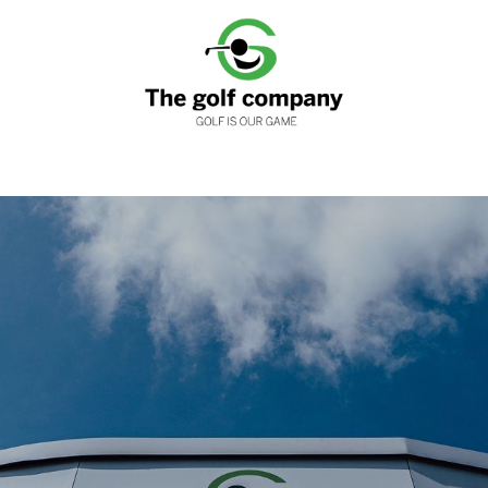
nen
Clubfitting
Golfwinkels
Services
Loyaliteits