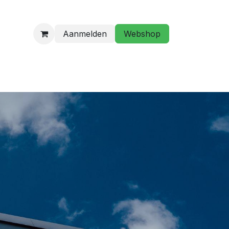
Aanmelden
Webshop
programma
Golfstage/ Golflessen
Hebt u een vraag?