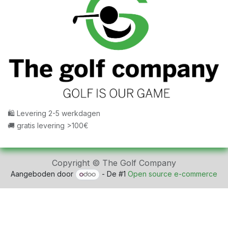
🛍 Levering 2-5 werkdagen
🚚 gratis levering >100€
Copyright © The Golf Company
Aangeboden door
- De #1
Open source e-commerce
fbq('track', 'ViewContent', { content_ids: ['123'], //
'REQUIRED': array of product IDs content_type: 'product',
// RECOMMENDED: Either product or product_group