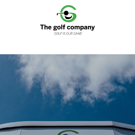
nen
Clubfitting
Golfwinkels
Services
Loyaliteits