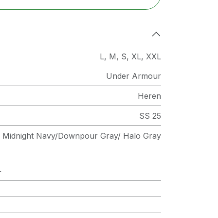
L
,
M
,
S
,
XL
,
XXL
Under Armour
Heren
SS 25
Midnight Navy/Downpour Gray/ Halo Gray
r