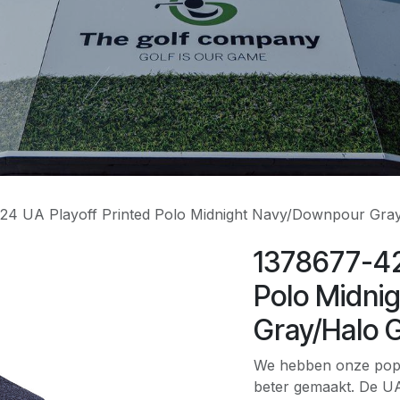
24 UA Playoff Printed Polo Midnight Navy/Downpour Gra
1378677-42
Polo Midni
Gray/Halo 
We hebben onze popu
beter gemaakt. De UA