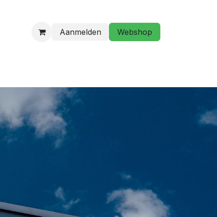
Aanmelden
Webshop
programma
Golfstage/ Golflessen
Hebt u een vraag?