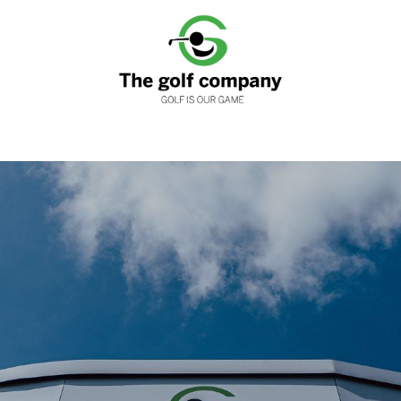
nen
Clubfitting
Golfwinkels
Services
Loyaliteits