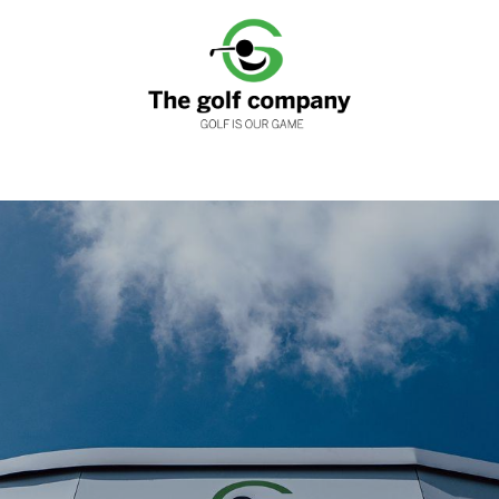
nen
Clubfitting
Golfwinkels
Services
Loyaliteits