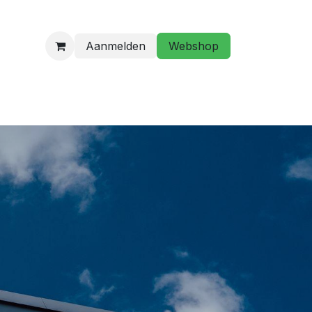
Aanmelden
Webshop
programma
Golfstage/ Golflessen
Hebt u een vraag?