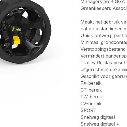
Managers en BIGGA (B
Greenkeepers Associa
Maakt het gebruik van
natte omstandigheden
Uniek ontwerp past 
Minimaal grondconta
Verstoppingsbestend
Vermindert bandensp
Trolley Reistas beschi
uitgerust met deze wi
Geschikt voor gebrui
FX-bereik
CT-bereik
FW-bereik
C2-bereik
SPORT
Snelweg digitaal
Snelweg digitaal +