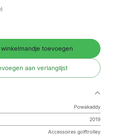
w)
winkelmandje toevoegen
voegen aan verlanglijst
Powakaddy
2019
Accessoires golftrolley