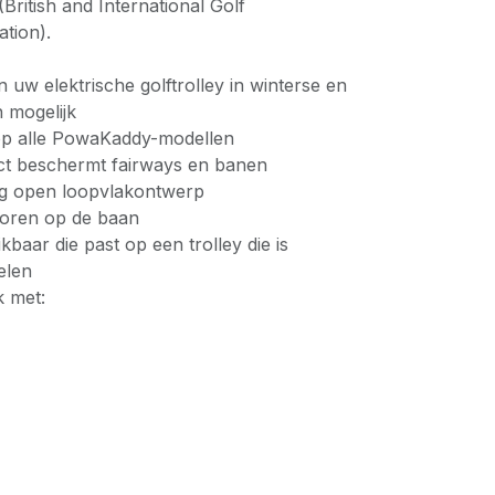
ritish and International Golf
tion).
 uw elektrische golftrolley in winterse en
 mogelijk
op alle PowaKaddy-modellen
ct beschermt fairways en banen
ig open loopvlakontwerp
oren op de baan
kbaar die past op een trolley die is
elen
k met: