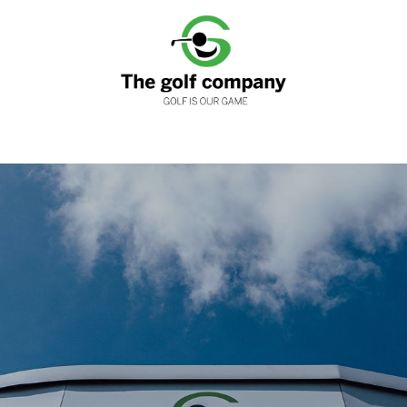
nen
Clubfitting
Golfwinkels
Services
Loyaliteits