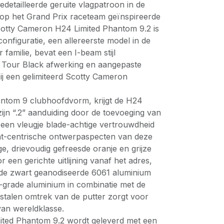
edetailleerde geruite vlagpatroon in de
 op het Grand Prix raceteam geïnspireerde
Scotty Cameron H24 Limited Phantom 9.2 is
onfiguratie, een allereerste model in de
familie, bevat een I-beam stijl
e Tour Black afwerking en aangepaste
ij een gelimiteerd Scotty Cameron
ntom 9 clubhoofdvorm, krijgt de H24
ijn “.2” aanduiding door de toevoeging van
 een vleugje blade-achtige vertrouwdheid
nt-centrische ontwerpaspecten van deze
ge, drievoudig gefreesde oranje en grijze
r een gerichte uitlijning vanaf het adres,
erde zwart geanodiseerde 6061 aluminium
t-grade aluminium in combinatie met de
jstalen omtrek van de putter zorgt voor
van wereldklasse.
ited Phantom 9.2 wordt geleverd met een