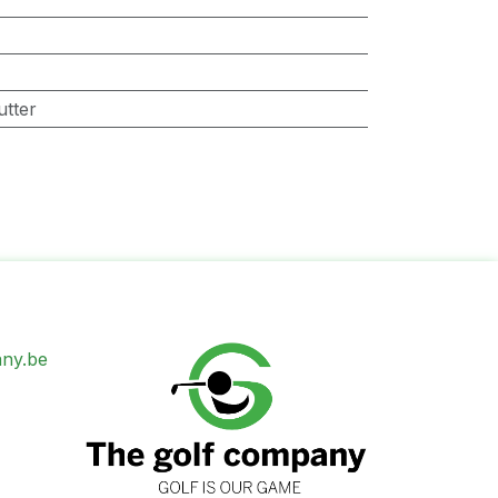
utter
ny.be