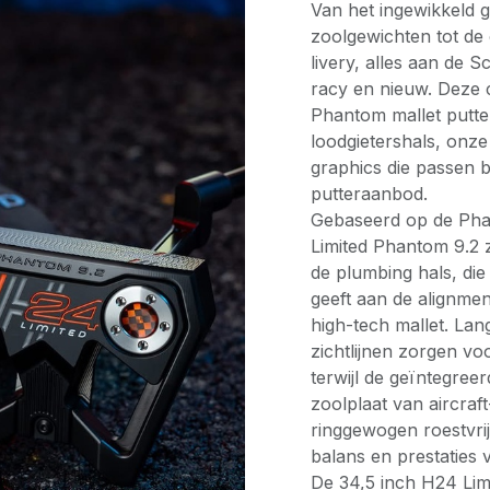
Van het ingewikkeld g
zoolgewichten tot de
livery, alles aan de 
racy en nieuw. Deze c
Phantom mallet putter 
loodgietershals, onz
graphics die passen b
putteraanbod.
Gebaseerd op de Pha
Limited Phantom 9.2 z
de plumbing hals, die
geeft aan de alignme
high-tech mallet. Lan
zichtlijnen zorgen voo
terwijl de geïntegre
zoolplaat van aircraf
ringgewogen roestvri
balans en prestaties 
De 34,5 inch H24 Lim