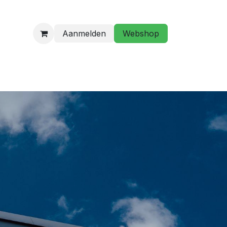
Aanmelden
Webshop
programma
Golfstage/ Golflessen
Hebt u een vraag?