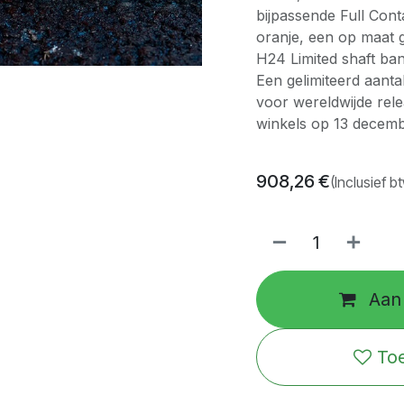
bijpassende Full Conta
oranje, een op maat
H24 Limited shaft ban
Een gelimiteerd aanta
voor wereldwijde rele
winkels op 13 decem
908,26
€
(Inclusief b
Aan 
Toe