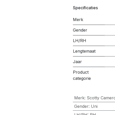
Specificaties
Merk
Gender
LH/RH
Lengtemaat
Jaar
Product
categorie
Merk
:
Scotty Camer
Gender
:
Uni
LH/RH
:
RH