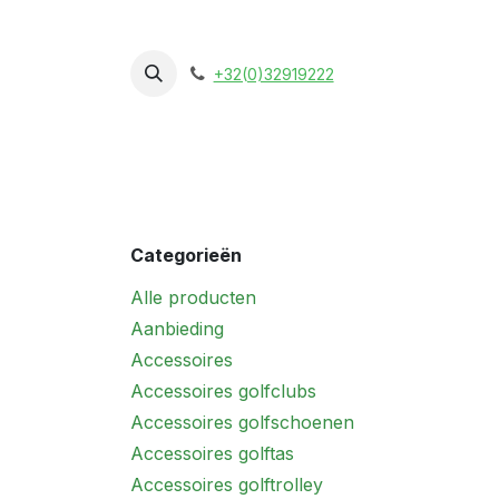
Overslaan naar inhoud
+32(0)32919222
Webshop
Alles met logo
Cadeaubon
Categorieën
Alle producten
Aanbieding
Accessoires
Accessoires golfclubs
Accessoires golfschoenen
Accessoires golftas
Accessoires golftrolley