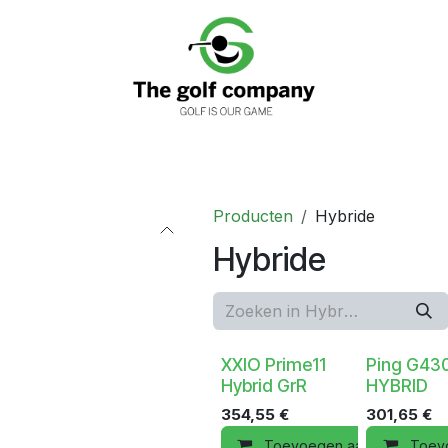
nen
Clubfitting
Golfwinkels
Services
Loyaliteits
Producten
Hybride
Hybride
XXIO Prime11
Ping G43
Hybrid GrR
HYBRID
354,55
€
301,65
€
Toevoegen aan winkelman
Toev