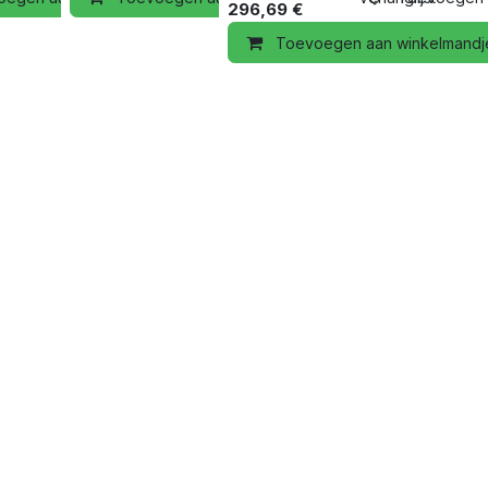
296,69
€
Toevoegen aan winkelmandj