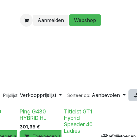
Aanmelden
Webshop
programma
Golfstage/ Golflessen
Hebt u een vraag?
Verkoopprijslijst
Aanbevolen
Prijslijst:
Sorteer op:
0
Ping G430
Titleist GT1
HYBRID HL
Hybrid
Speeder 40
301,65
€
Ladies
dje
oegen aan winkelmandje
Toevoegen aan verlanglijst
Toevoegen aan winkelmandje
Toevoegen aan verlanglijst
Toevoegen a