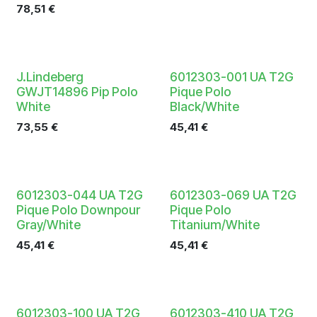
78,51
€
J.Lindeberg
6012303-001 UA T2G
GWJT14896 Pip Polo
Pique Polo
White
Black/White
73,55
€
45,41
€
6012303-044 UA T2G
6012303-069 UA T2G
Pique Polo Downpour
Pique Polo
Gray/White
Titanium/White
45,41
€
45,41
€
6012303-100 UA T2G
6012303-410 UA T2G