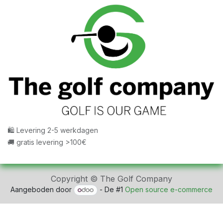
🛍 Levering 2-5 werkdagen
🚚 gratis levering >100€
Copyright © The Golf Company
Aangeboden door
- De #1
Open source e-commerce
fbq('track', 'ViewContent', { content_ids: ['123'], //
'REQUIRED': array of product IDs content_type: 'product',