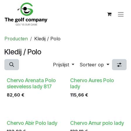
Overslaan naar inhoud
Producten
Kledij / Polo
Kledij / Polo
Prijslijst
Sorteer op
Chervo Arenata Polo
Chervo Aures Polo
sleeveless lady 817
lady
82,60
€
115,66
€
Chervo Abir Polo lady
Chervo Amur polo lady