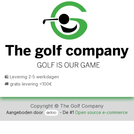
🛍 Levering 2-5 werkdagen
🚚 gratis levering >100€
Copyright © The Golf Company
Aangeboden door
- De #1
Open source e-commerce
fbq('track', 'ViewContent', { content_ids: ['123'], //
'REQUIRED': array of product IDs content_type: 'product',