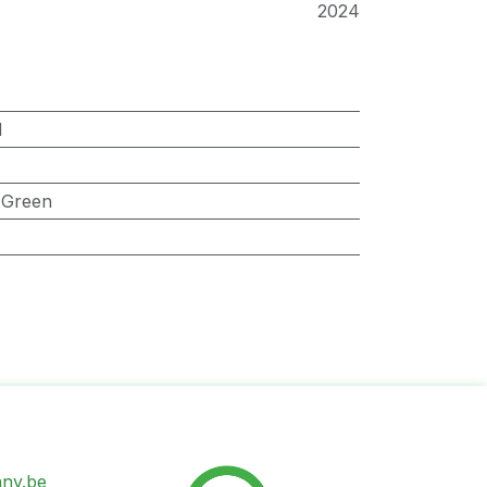
2024
d
 Green
ny.be