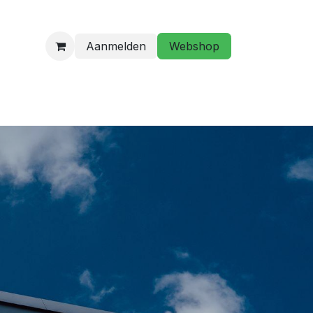
Aanmelden
Webshop
programma
Golfstage/ Golflessen
Hebt u een vraag?