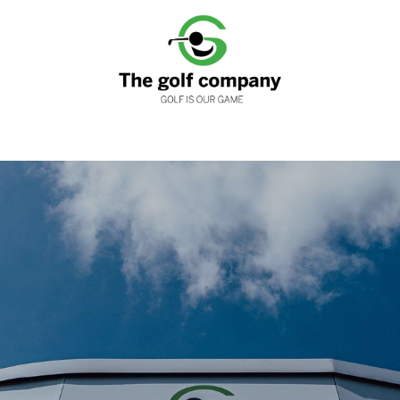
nen
Clubfitting
Golfwinkels
Services
Loyaliteits