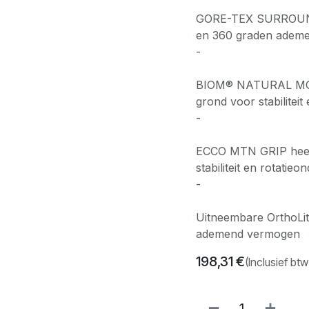
GORE-TEX SURROUND
en 360 graden adem
-
BIOM® NATURAL MOTI
grond voor stabiliteit
-
ECCO MTN GRIP heeft d
stabiliteit en rotatie
-
Uitneembare OrthoLit
ademend vermogen
198,31
€
(Inclusief btw