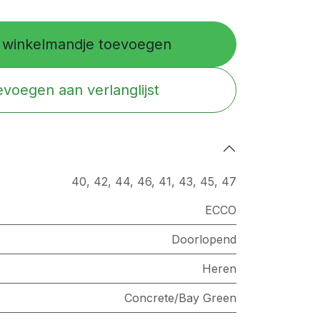
winkelmandje toevoegen
voegen aan verlanglijst
40
,
42
,
44
,
46
,
41
,
43
,
45
,
47
ECCO
Doorlopend
Heren
Concrete/Bay Green