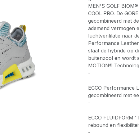
MEN'S GOLF BIOM® C
COOL PRO. De GORE-
gecombineerd met d
ademend vermogen en
luchtventilatie naar
Performance Leather
staat de hybride op
buitenzool en word
MOTION® Technolog
-
ECCO Performance Leat
gecombineerd met ee
-
ECCO FLUIDFORM™ Di
rebound en flexibilitei
-