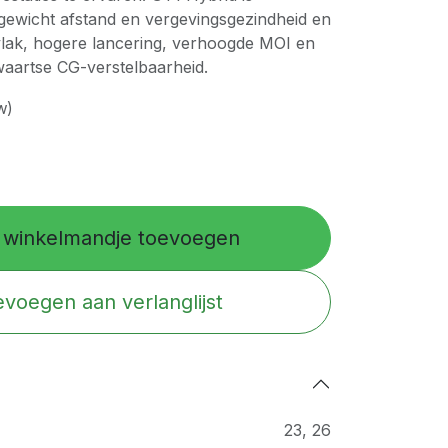
gewicht afstand en vergevingsgezindheid en
gvlak, hogere lancering, verhoogde MOI en
aartse CG-verstelbaarheid.
w)
winkelmandje toevoegen
voegen aan verlanglijst
23
,
26