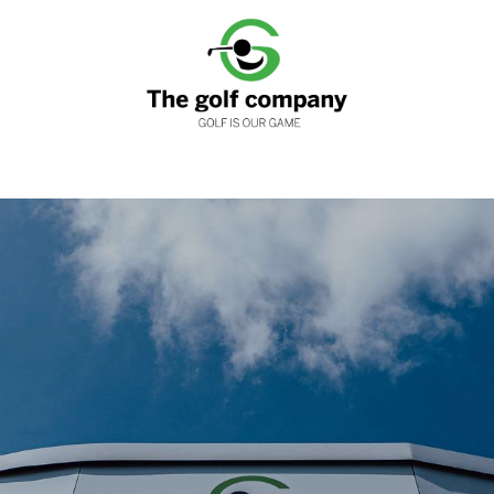
nen
Clubfitting
Golfwinkels
Services
Loyaliteits