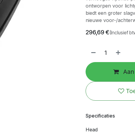
ontworpen voor licht
biedt een groter sla
nieuwe voor-/achterw
296,69
€
(Inclusief bt
Aan 
Toe
Specificaties
Head