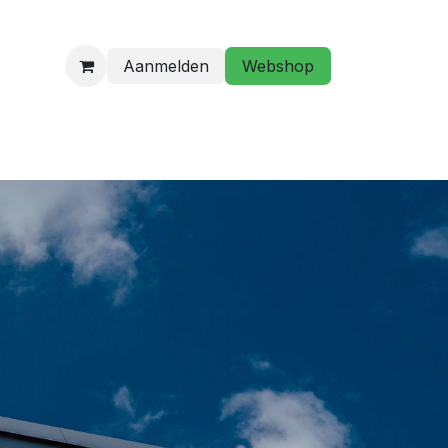
Aanmelden
Webshop
programma
Golfstage/ Golflessen
Hebt u een vraag?